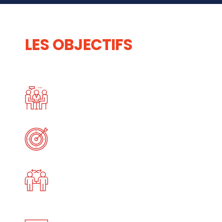
LES OBJECTIFS
DU
FORUM
RASSEMBLER
Les DSI Africains et Internationaux dans un même
lieu.
FAIRE LE POINT
Sur l’évolution des nouvelles technologies
d’information.
ÉCHANGER
Les idées les expériences et créer des nouvelles
synergies.