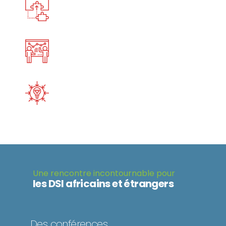
COMPRENDRE
Les nouveaux enjeux- métiers et les nouveaux défis
des DSI.
DÉCOUVRIR
Les nouvelles technologies à travers les workshops et
les conférences.
PRÉVOIR
Les scénarios d’évolution du métier du DSI face à
l’évolution technologique.
Une rencontre incontournable pour​
les DSI africains et étrangers
Des conférences