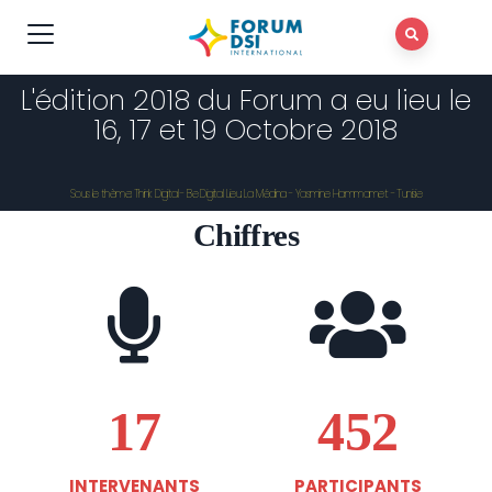
L'édition 2018 du Forum a eu lieu le
16, 17 et 19 Octobre 2018
Sous le thème: Think Digital - Be Digital Lieu: La Médina - Yasmine Hammamet - Tunisie
Chiffres
17
452
INTERVENANTS
PARTICIPANTS