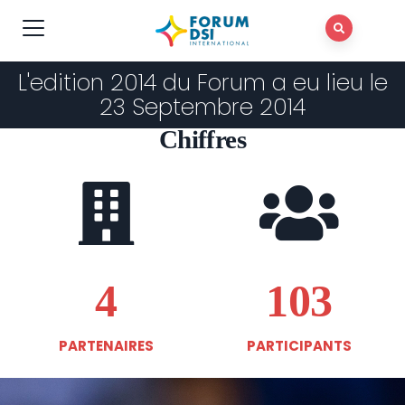
L'edition 2014 du Forum a eu lieu le
23 Septembre 2014
Chiffres
4
103
PARTENAIRES
PARTICIPANTS