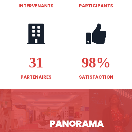
INTERVENANTS
PARTICIPANTS
31
98%
PARTENAIRES
SATISFACTION
PANORAMA