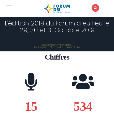
L'édition 2019 du Forum a eu lieu le
29, 30 et 31 Octobre 2019
Sous le thème: Smart Enterprise ?
Lieu: La Médina - Yasmine Hammamet - Tunisie
Chiffres
15
534