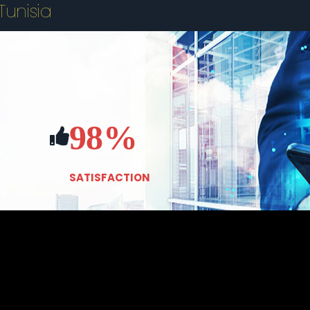
unisia
98%
SATISFACTION