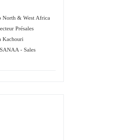
o North & West Africa
ecteur Présales
m Kachouri
d SANAA - Sales