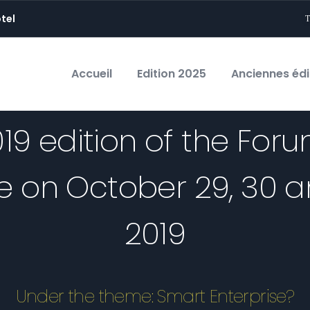
tel
Accueil
Edition 2025
Anciennes édi
19 edition of the For
e on October 29, 30 an
2019
Under the theme: Smart Enterprise?