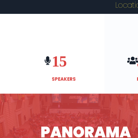
Locat
15
SPEAKERS
PANORAMA