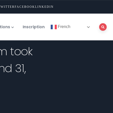
TWITTER
FACEBOOK
LINKEDIN
tions
Inscription
French
um took
d 31,