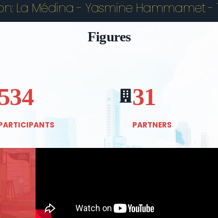
ion: La Médina - Yasmine Hammamet - T
Figures
534
31
PARTICIPANTS
PARTNERS