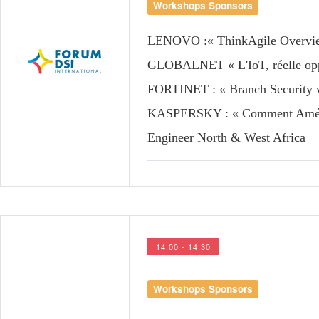
Workshops Sponsors
LENOVO
:« ThinkAgile Overvi
GLOBALNET
« L'IoT, réelle op
FORTINET
: « Branch Securit
KASPERSKY
: « Comment Amél
Engineer North & West Africa
14:00 - 14:30
Workshops Sponsors